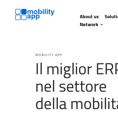
About us
Solut
Network
MOBILITY APP
Il miglior ER
nel settore
della mobilit