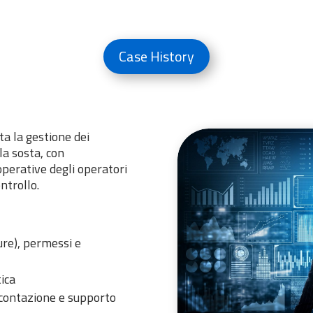
Case History
a la gestione dei
lla sosta, con
perative degli operatori
ntrollo.
ure), permessi e
tica
icontazione e supporto