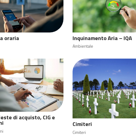
a oraria
Inquinamento Aria – IQA
Ambientale
ieste di acquisto, CIG e
ni
Cimiteri
ni
Cimiteri