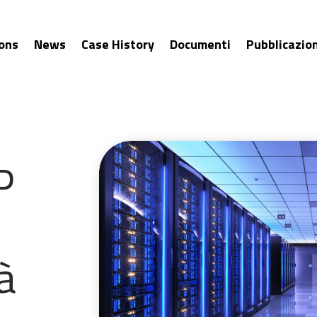
ions
News
Case History
Documenti
Pubblicazion
P
à