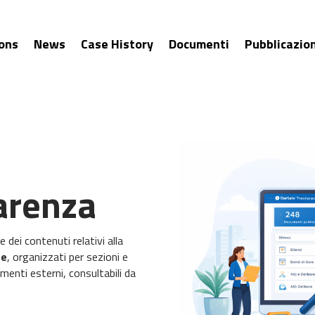
ions
News
Case History
Documenti
Pubblicazion
arenza
dei contenuti relativi alla
ne
, organizzati per sezioni e
menti esterni, consultabili da