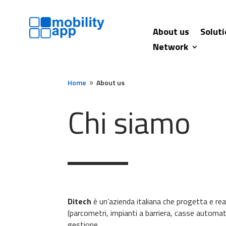
About us
Solut
Network
Home
About us
9
Chi siamo
Ditech
è un’azienda italiana che progetta e rea
(parcometri, impianti a barriera, casse automat
gestione.